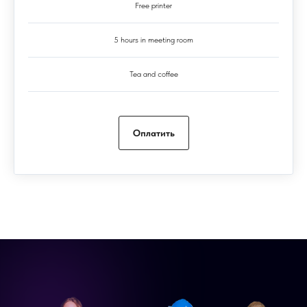
Free printer
5 hours in meeting room
Tea and coffee
Оплатить